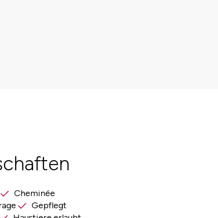
schaften
Cheminée
rage
Gepflegt
Haustiere erlaubt