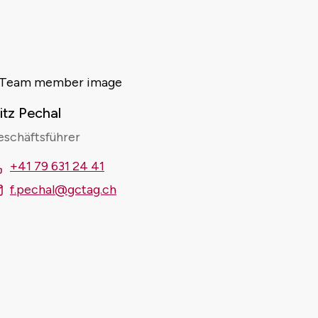
itz Pechal
schäftsführer
+41 79 631 24 41
f.pechal@gctag.ch