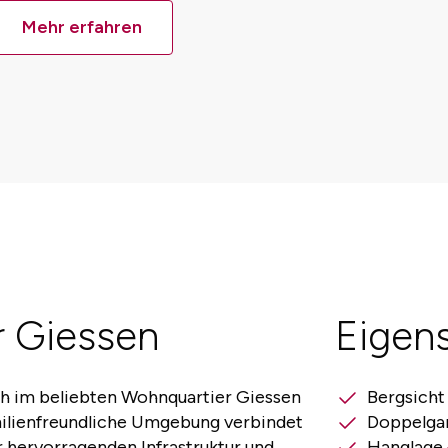
Mehr erfahren
r Giessen
Eigen
ch im beliebten Wohnquartier Giessen
Bergsicht
amilienfreundliche Umgebung verbindet
Doppelga
 hervorragenden Infrastruktur und
Hanglage