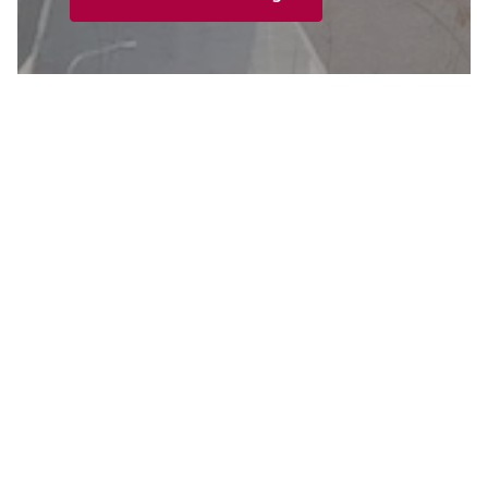
Seit über 30 Jahren ein starker Partner
Kompetent, persönlich,
zielführend
Mit grossem Engagement und Leidenschaft unterstützen
wir Sie in allen Bereichen der Immobilienvermarktung und
sind Ihnen bei der Suche nach der passenden Lösung
behilflich. Ob ein Einfamilienhaus, eine Wohnung oder ein
Gewerbeobjekt – wir unterstützen Sie von der ersten
Beratung bis zum erfolgreichen Abschluss.